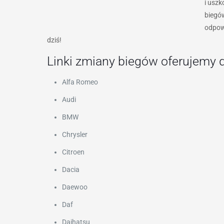
i uszk
biegó
odpowi
dziś!
Linki zmiany biegów oferujemy 
Alfa Romeo
Audi
BMW
Chrysler
Citroen
Dacia
Daewoo
Daf
Daihatsu