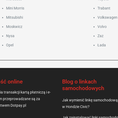
Mini Morris
Trabant
Mitsubishi
Volkswagen
Moskwicz
Volvo
Nysa
Zaz
Opel
Łada
ść online
Blog o linkach
samochodowych
a transakcji kartą płatniczą i e-
m przeprowadzane są za
Jak wymienić linkę samochodową
ictwem Dotpay.pl
w Hondzie Civic?
Jak zainstalować linki samochod