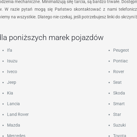
odzenia mechaniczne. Minimalizują siłę tarcia, są bardzo trwałe. Dostęp
w. W razie pytań mogą się Państwo skontaktować z nami telefoniczn
emy na wszystkie. Dlatego nie czekaj, jeśli potrzebujesz linki do skrzyni bi
dla poniższych marek pojazdów
Ifa
Peugeot
Isuzu
Pontiac
Iveco
Rover
Jeep
Seat
Kia
Skoda
Lancia
Smart
Land Rover
Star
Mazda
Suzuki
Mercedes
Toyota