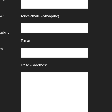
owe
Adres email (wymagane)
kabiny
Temat
 w
Treść wiadomości