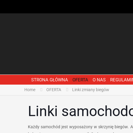
STRONA GŁÓWNA
OFERTA
O NAS
REGULAMI
Home
OFERTA
Linki zmiany biegów
Linki samochod
Każdy samochód jest wyposażony w skrzynię biegów. A j