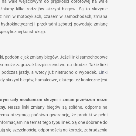
ej na wale wejściowym do prędkości obrotowej na wale
żniamy kilka rodzajów skrzyni biegów. Są to skrzynie
a z nimi w motocyklach, czasem w samochodach, zmiana
 hydrokinetycznej i przekładni zębatej powoduje zmianę
ecyficznej konstrukcji).
i, podobnie jak zmiany biegów. Jeżeli linki samochodowe
o może zagrażać bezpieczeństwu na drodze. Takie linki
a podczas jazdy, a wtedy już nietrudno o wypadek.
Linki
 skrzyni biegów, hamulcowe, dlatego też konieczne jest
tórym cały mechanizm skrzyni i zmian przełożeń może
ny.
Nasze linki zmiany biegów są solidne, odporne na
 czemu otrzymują państwo gwarancję, że produkt w pełni
formacjami na temat tego typu linek. Są one dobrane do
ą się szczelnością, odpornością na korozje, zabrudzenia