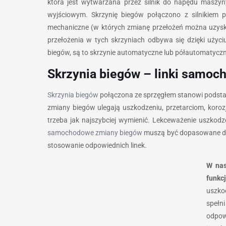
która jest wytwarzana przez silnik do napędu maszyn
wyjściowym. Skrzynię biegów połączono z silnikiem p
mechaniczne (w których zmianę przełożeń można uzysk
przełożenia w tych skrzyniach odbywa się dzięki użyci
biegów, są to skrzynie automatyczne lub półautomatyczn
Skrzynia biegów – linki samo
Skrzynia biegów
połączona ze sprzęgłem stanowi podstawę
zmiany biegów ulegają uszkodzeniu, przetarciom, koro
trzeba jak najszybciej wymienić. Lekceważenie uszkod
samochodowe zmiany biegów
muszą być dopasowane do m
stosowanie odpowiednich linek.
W nas
funkc
uszko
spełn
odpowi