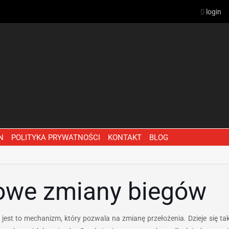
login
N
POLITYKA PRYWATNOŚCI
KONTAKT
BLOG
owe zmiany biegów
est to mechanizm, który pozwala na zmianę przełożenia. Dzieje się t