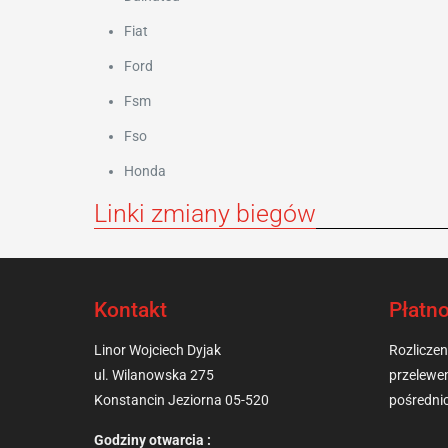
Fiat
Ford
Fsm
Fso
Honda
Linki zmiany biegów
Kontakt
Płatno
Linor Wojciech Dyjak
Rozliczeni
ul. Wilanowska 275
przelewe
Konstancin Jeziorna 05-520
pośredn
Godziny otwarcia :