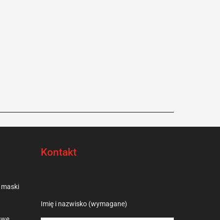
Kontakt
 maski
Please leave this field empty.
Imię i nazwisko (wymagane)
owe