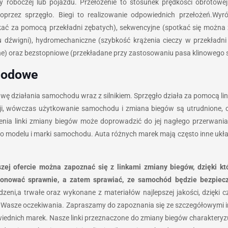
y roboczej lub pojazdu. Przełożenie to stosunek prędkości obrotow
oprzez sprzęgło. Biegi to realizowanie odpowiednich przełożeń.Wyró
ać za pomocą przekładni zębatych), sekwencyjne (spotkać się możn
u dźwigni), hydromechaniczne (szybkość krążenia cieczy w przekładni
e) oraz bezstopniowe (przekładane przy zastosowaniu pasa klinowego sp
chodowe
 działania samochodu wraz z silnikiem. Sprzęgło działa za pomocą link
zji, wówczas użytkowanie samochodu i zmiana biegów są utrudnione, c
zenia linki zmiany biegów może doprowadzić do jej nagłego przerwani
odelu i marki samochodu. Auta różnych marek mają często inne układy
zej ofercie można zapoznać się z linkami zmiany biegów, dzięki k
jonować sprawnie, a zatem sprawiać, ze samochód będzie bezpiecz
dzeni,a trwałe oraz wykonane z materiałów najlepszej jakości, dzięki
i Wasze oczekiwania. Zapraszamy do zapoznania się ze szczegółowymi in
ednich marek. Nasze linki przeznaczone do zmiany biegów charakteryzuj