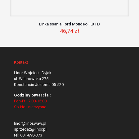
Linka ssania Ford Mondeo 1,8 TD
46,74
zł
Kontakt
Linor Wojciech Dyjak
ul. Wilanowska 275
Konstancin Jeziorna 05-520
Godziny otwarcia :
Pon-Pt : 7:00-15:00
Sb-Nd : nieczynne
linor@linor.waw.pl
sprzedaz@linor.pl
tel:
601-898-373