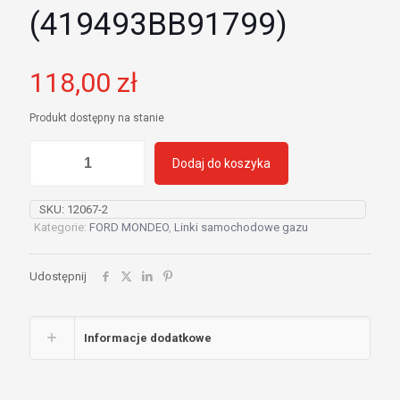
(419493BB91799)
118,00
zł
Produkt dostępny na stanie
ilość
Dodaj do koszyka
Linka
gazu
Ford
SKU:
12067-2
MONDEO
Kategorie:
FORD MONDEO
,
Linki samochodowe gazu
2.5
(419493BB91799)
Udostępnij
Informacje dodatkowe