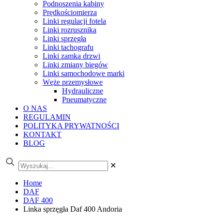
Podnoszenia kabiny
Prędkościomierza
Linki regulacji fotela
Linki rozrusznika
Linki sprzęgła
Linki tachografu
Linki zamka drzwi
Linki zmiany biegów
Linki samochodowe marki
Węże przemysłowe
Hydrauliczne
Pneumatyczne
O NAS
REGULAMIN
POLITYKA PRYWATNOŚCI
KONTAKT
BLOG
✕
Home
DAF
DAF 400
Linka sprzęgła Daf 400 Andoria