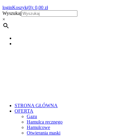
login
Koszyk(
0
):
0,00
zł
Wyszukaj
×
STRONA GŁÓWNA
OFERTA
Gazu
Hamulca recznego
Hamulcowe
Otwierania maski