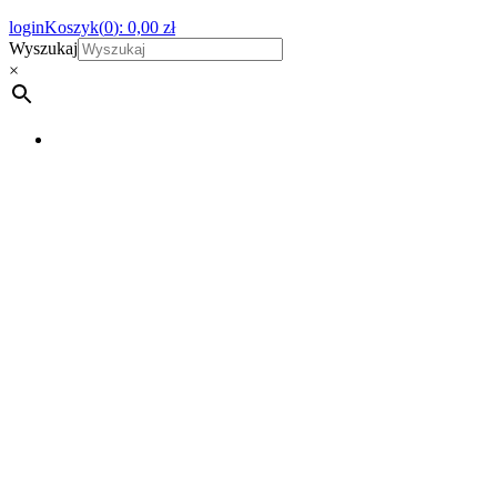
login
Koszyk(
0
):
0,00
zł
Wyszukaj
×