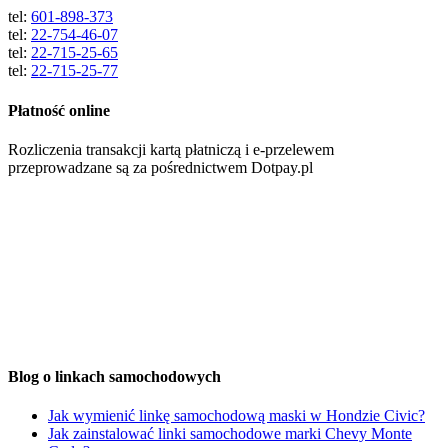
tel:
601-898-373
tel:
22-754-46-07
tel:
22-715-25-65
tel:
22-715-25-77
Płatność online
Rozliczenia transakcji kartą płatniczą i e-przelewem
przeprowadzane są za pośrednictwem Dotpay.pl
Blog o linkach samochodowych
Jak wymienić linkę samochodową maski w Hondzie Civic?
Jak zainstalować linki samochodowe marki Chevy Monte