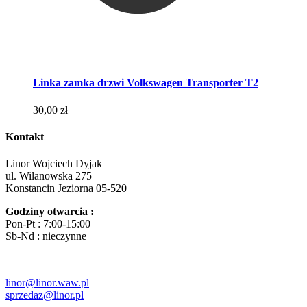
Linka zamka drzwi Volkswagen Transporter T2
30,00
zł
Kontakt
Linor Wojciech Dyjak
ul. Wilanowska 275
Konstancin Jeziorna 05-520
Godziny otwarcia :
Pon-Pt : 7:00-15:00
Sb-Nd : nieczynne
linor@linor.waw.pl
sprzedaz@linor.pl