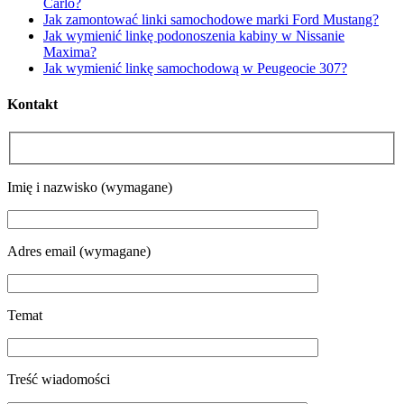
Carlo?
Jak zamontować linki samochodowe marki Ford Mustang?
Jak wymienić linkę podonoszenia kabiny w Nissanie
Maxima?
Jak wymienić linkę samochodową w Peugeocie 307?
Kontakt
Please leave this field empty.
Imię i nazwisko (wymagane)
Adres email (wymagane)
Temat
Treść wiadomości