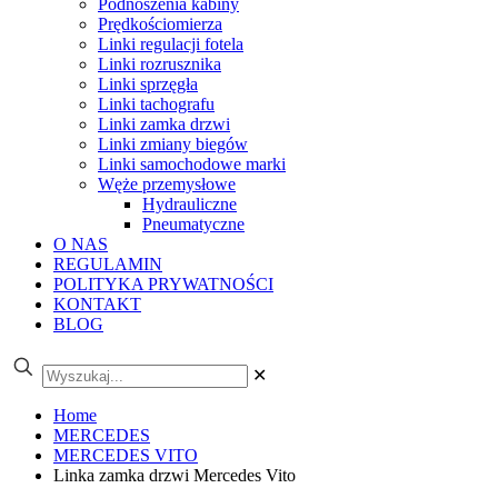
Podnoszenia kabiny
Prędkościomierza
Linki regulacji fotela
Linki rozrusznika
Linki sprzęgła
Linki tachografu
Linki zamka drzwi
Linki zmiany biegów
Linki samochodowe marki
Węże przemysłowe
Hydrauliczne
Pneumatyczne
O NAS
REGULAMIN
POLITYKA PRYWATNOŚCI
KONTAKT
BLOG
✕
Home
MERCEDES
MERCEDES VITO
Linka zamka drzwi Mercedes Vito