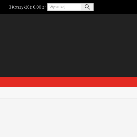
Koszyk(
0
):
0,00
zł