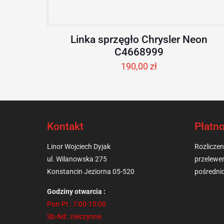
Linka sprzęgło Chrysler Neon
C4668999
190,00
zł
Kontakt
Płatno
Linor Wojciech Dyjak
Rozliczeni
ul. Wilanowska 275
przelewe
Konstancin Jeziorna 05-520
pośredn
Godziny otwarcia :
Pon-Pt : 7:00-15:00
Sb-Nd : nieczynne