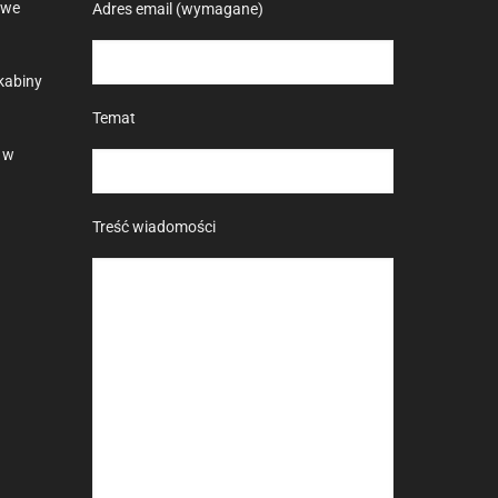
owe
Adres email (wymagane)
kabiny
Temat
 w
Treść wiadomości