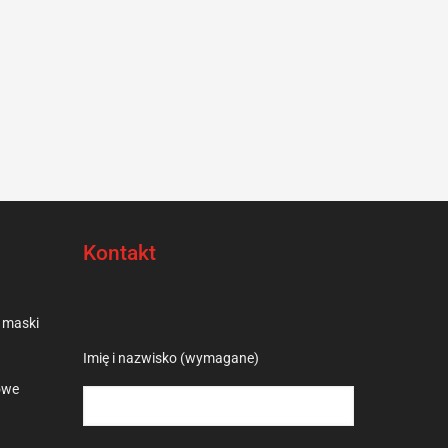
Kontakt
 maski
Please leave this field empty.
Imię i nazwisko (wymagane)
owe