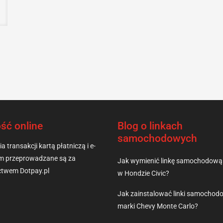
ść online
Blog o linkach
samochodowych
a transakcji kartą płatniczą i e-
m przeprowadzane są za
Jak wymienić linkę samochodową
ictwem Dotpay.pl
w Hondzie Civic?
Jak zainstalować linki samochod
marki Chevy Monte Carlo?