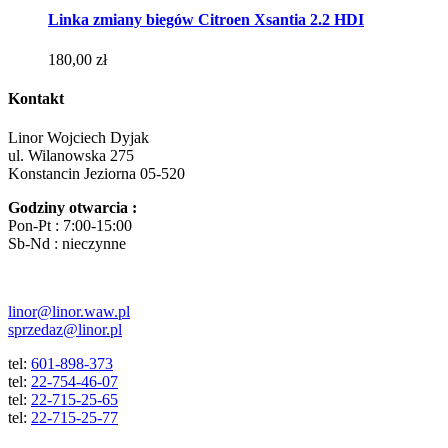
Linka zmiany biegów Citroen Xsantia 2.2 HDI
180,00
zł
Kontakt
Linor Wojciech Dyjak
ul. Wilanowska 275
Konstancin Jeziorna 05-520
Godziny otwarcia :
Pon-Pt : 7:00-15:00
Sb-Nd : nieczynne
linor@linor.waw.pl
sprzedaz@linor.pl
tel:
601-898-373
tel:
22-754-46-07
tel:
22-715-25-65
tel:
22-715-25-77