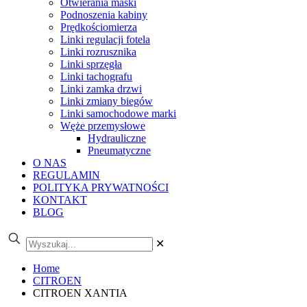
Otwierania maski
Podnoszenia kabiny
Prędkościomierza
Linki regulacji fotela
Linki rozrusznika
Linki sprzęgła
Linki tachografu
Linki zamka drzwi
Linki zmiany biegów
Linki samochodowe marki
Węże przemysłowe
Hydrauliczne
Pneumatyczne
O NAS
REGULAMIN
POLITYKA PRYWATNOŚCI
KONTAKT
BLOG
✕
Home
CITROEN
CITROEN XANTIA