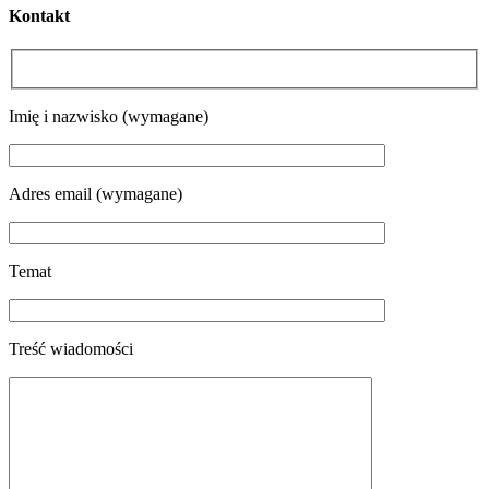
Kontakt
Please leave this field empty.
Imię i nazwisko (wymagane)
Adres email (wymagane)
Temat
Treść wiadomości