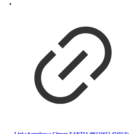
Linka hamulcowa Citroen XANTIA (96121652-4745G6)