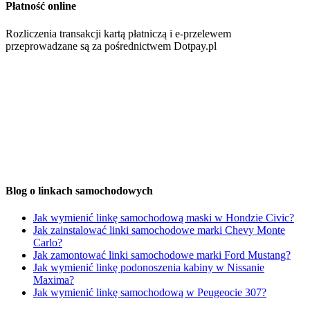
Płatność online
Rozliczenia transakcji kartą płatniczą i e-przelewem
przeprowadzane są za pośrednictwem Dotpay.pl
Blog o linkach samochodowych
Jak wymienić linkę samochodową maski w Hondzie Civic?
Jak zainstalować linki samochodowe marki Chevy Monte
Carlo?
Jak zamontować linki samochodowe marki Ford Mustang?
Jak wymienić linkę podonoszenia kabiny w Nissanie
Maxima?
Jak wymienić linkę samochodową w Peugeocie 307?