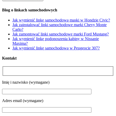
Blog o linkach samochodowych
Jak wymienić linkę samochodową maski w Hondzie Civic?
Jak zainstalować linki samochodowe marki Chevy Monte
Carlo?
Jak zamontować linki samochodowe marki Ford Mustang?
Jak wymienić linkę podonoszenia kabiny w Nissanie
Maxima?
Jak wymienić linkę samochodową w Peugeocie 307?
Kontakt
Please leave this field empty.
Imię i nazwisko (wymagane)
Adres email (wymagane)