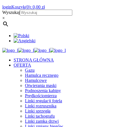
login
Koszyk(
0
):
0,00
zł
Wyszukaj
×
STRONA GŁÓWNA
OFERTA
Gazu
Hamulca recznego
Hamulcowe
Otwierania maski
Podnoszenia kabiny
Prędkościomierza
Linki regulacji fotela
Linki rozrusznika
Linki sprzęgła
Linki tachografu
Linki zamka drzwi
Linki zmiany biegów