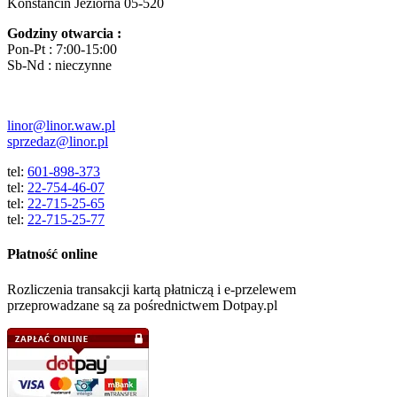
Konstancin Jeziorna 05-520
Godziny otwarcia :
Pon-Pt : 7:00-15:00
Sb-Nd : nieczynne
linor@linor.waw.pl
sprzedaz@linor.pl
tel:
601-898-373
tel:
22-754-46-07
tel:
22-715-25-65
tel:
22-715-25-77
Płatność online
Rozliczenia transakcji kartą płatniczą i e-przelewem
przeprowadzane są za pośrednictwem Dotpay.pl